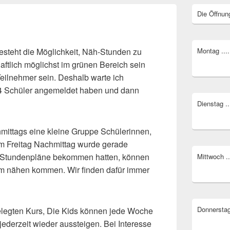
Primärer
Die Öffnun
Seitenleisten
Widget-
Bereich
esteht die Möglichkeit, Näh-Stunden zu
Montag ...
aftlich möglichst im grünen Bereich sein
Teilnehmer sein. Deshalb warte ich
 4 Schüler angemeldet haben und dann
Dienstag ..
hmittags eine kleine Gruppe Schülerinnen,
 am Freitag Nachmittag wurde gerade
e Stundenpläne bekommen hatten, können
Mittwoch ..
um nähen kommen. Wir finden dafür immer
Donnerstag 
gelegten Kurs, Die Kids können jede Woche
derzeit wieder aussteigen. Bei Interesse