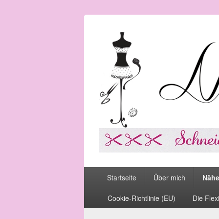
Nähcafé Elfen
Schneiderei und Mitmachwerkstatt
Hauptmenü
Startseite
Über mich
Näh
Cookie-Richtlinie (EU)
Die Flex